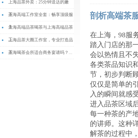
上海品茶外卖：25分钟送达的嫩
剖析高端茶
茶...
上海高端工作室全套：畅享顶级服
务...
上海高端品茶喝茶与上海高端品茶
在上海，98服
工...
上海品茶大圈工作室，专业打造品
踏入门店的那
茶...
上海喝茶会所适合商务宴请吗？...
会以热情且不
各类茶品知识
节，初步判断
仅仅是简单的
入的瞬间就感
进入品茶区域
每一种茶的产
的讲师。这种
解茶的过程中